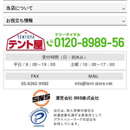
デザイン名入れについて
テント自動お見積り
当店について
部活/クラブ活動用で選ぶ
デザインデータ入稿方法
お支払い方法
会社概要
自治体/地方公共団体用で選ぶ
お役立ち情報
デザインデータ作成方法
送料について
特定商取引について
お祭り用で選ぶ
イベントテントの取り扱い
プリント書体見本
返品・変更について
個人情報保護方針
医療/病院用で選ぶ
テントの活用場所
デザインサンプル
よくある質問集
サイトポリシー
防災/消防用で選ぶ
テントの仲間
用語集
受付時間（日・祝休み）
サイトマップ
商店街用で選ぶ
テント制作のポイント
平日 / 9：00～19：00
土曜 / 10：00～17：00
店舗/ブース/露店用で選ぶ
ワンタッチテントの効果
FAX
MAIL
フェス/マルシェ/フリマ用で選ぶ
イベントテントを暴風から守る風対策！その方法と必要性
03-6262-9592
info@tent-store.net
について
地鎮祭用で選ぶ
卒園卒業の記念と御礼に寄贈用テントがオススメです
運営会社 SNS株式会社
夏の熱中症対策に！日差しを避けるイベントテント！
イベントテントを使いたい！購入とレンタルのメリット・
デメリット