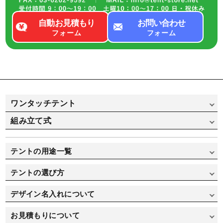
自動お見積もり
お問い合わせ
フォーム
フォーム
ワンタッチテント
組み立て式
かんたんてんと（スチール&アルミ骨フレーム）
かんたんてんと（オールアルミ骨フレーム）
組み立て式パイプテント
テントの用途一覧
かんたんてんと 横幕
組み立て式パイプテント（横幕一覧）
イベント用途で選ぶ
テントの選び方
ミスタークイックテント（スチール&アルミ骨フレーム）
集会用途で選ぶ
テントの選び方
ミスタークイックテント（オールアルミ骨フレーム）
デザイン名入れについて
寄贈/記念品用で選ぶ
価格重視で選ぶ
ミスタークイックテント 横幕
オリジナルテント製作実績
お見積もりについて
運動会/卒業式用で選ぶ