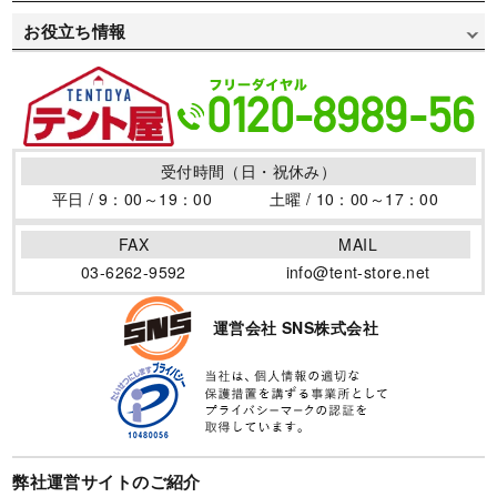
デザインデータ入稿方法
お支払い方法
会社概要
自治体/地方公共団体用で選ぶ
お役立ち情報
デザインデータ作成方法
送料について
特定商取引について
お祭り用で選ぶ
イベントテントの取り扱い
プリント書体見本
返品・変更について
個人情報保護方針
医療/病院用で選ぶ
テントの活用場所
デザインサンプル
よくある質問集
サイトポリシー
防災/消防用で選ぶ
テントの仲間
用語集
受付時間（日・祝休み）
サイトマップ
商店街用で選ぶ
テント制作のポイント
平日 / 9：00～19：00
土曜 / 10：00～17：00
店舗/ブース/露店用で選ぶ
ワンタッチテントの効果
FAX
MAIL
フェス/マルシェ/フリマ用で選ぶ
イベントテントを暴風から守る風対策！その方法と必要性
03-6262-9592
info@tent-store.net
について
地鎮祭用で選ぶ
卒園卒業の記念と御礼に寄贈用テントがオススメです
運営会社 SNS株式会社
夏の熱中症対策に！日差しを避けるイベントテント！
イベントテントを使いたい！購入とレンタルのメリット・
デメリット
イベントテントを長く使うために。寿命と保管方法
弊社運営サイトのご紹介