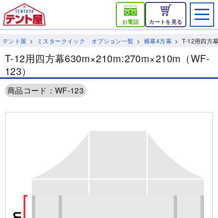
お電話
カートを見る
テント屋
ミスタークイック オプション一覧
横幕4方幕
T-12用四方幕
T-12用四方幕630m×210m:270m×210m（WF-
123）
商品コード：WF-123