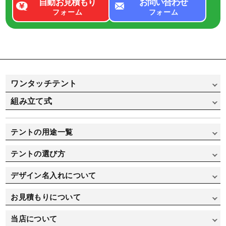
自動お見積もり
お問い合わせ
フォーム
フォーム
ワンタッチテント
組み立て式
かんたんてんと（スチール&アルミ骨フレーム）
かんたんてんと（オールアルミ骨フレーム）
組み立て式パイプテント
テントの用途一覧
かんたんてんと 横幕
組み立て式パイプテント（横幕一覧）
イベント用途で選ぶ
テントの選び方
ミスタークイックテント（スチール&アルミ骨フレーム）
集会用途で選ぶ
テントの選び方
ミスタークイックテント（オールアルミ骨フレーム）
デザイン名入れについて
寄贈/記念品用で選ぶ
価格重視で選ぶ
ミスタークイックテント 横幕
オリジナルテント製作実績
お見積もりについて
運動会/卒業式用で選ぶ
デザイン名入れについて
テント自動お見積り
当店について
部活/クラブ活動用で選ぶ