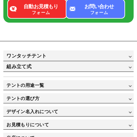
自動お見積もり
お問い合わせ
フォーム
フォーム
ワンタッチテント
組み立て式
かんたんてんと（スチール&アルミ骨フレーム）
かんたんてんと（オールアルミ骨フレーム）
組み立て式パイプテント
テントの用途一覧
かんたんてんと 横幕
組み立て式パイプテント（横幕一覧）
イベント用途で選ぶ
テントの選び方
ミスタークイックテント（スチール&アルミ骨フレーム）
集会用途で選ぶ
テントの選び方
ミスタークイックテント（オールアルミ骨フレーム）
デザイン名入れについて
寄贈/記念品用で選ぶ
価格重視で選ぶ
ミスタークイックテント 横幕
オリジナルテント製作実績
お見積もりについて
運動会/卒業式用で選ぶ
デザイン名入れについて
テント自動お見積り