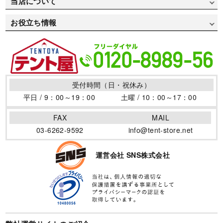
当店について
部活/クラブ活動用で選ぶ
デザインデータ入稿方法
お支払い方法
会社概要
自治体/地方公共団体用で選ぶ
お役立ち情報
デザインデータ作成方法
送料について
特定商取引について
お祭り用で選ぶ
イベントテントの取り扱い
プリント書体見本
返品・変更について
個人情報保護方針
医療/病院用で選ぶ
テントの活用場所
デザインサンプル
よくある質問集
サイトポリシー
防災/消防用で選ぶ
テントの仲間
用語集
受付時間（日・祝休み）
サイトマップ
商店街用で選ぶ
テント制作のポイント
平日 / 9：00～19：00
土曜 / 10：00～17：00
店舗/ブース/露店用で選ぶ
ワンタッチテントの効果
FAX
MAIL
フェス/マルシェ/フリマ用で選ぶ
イベントテントを暴風から守る風対策！その方法と必要性
03-6262-9592
info@tent-store.net
について
地鎮祭用で選ぶ
卒園卒業の記念と御礼に寄贈用テントがオススメです
運営会社 SNS株式会社
夏の熱中症対策に！日差しを避けるイベントテント！
イベントテントを使いたい！購入とレンタルのメリット・
デメリット
イベントテントを長く使うために。寿命と保管方法