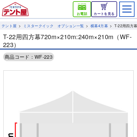
お電話
カートを見る
テント屋
ミスタークイック オプション一覧
横幕4方幕
T-22用四方幕
T-22用四方幕720m×210m:240m×210m（WF-
223）
商品コード：WF-223