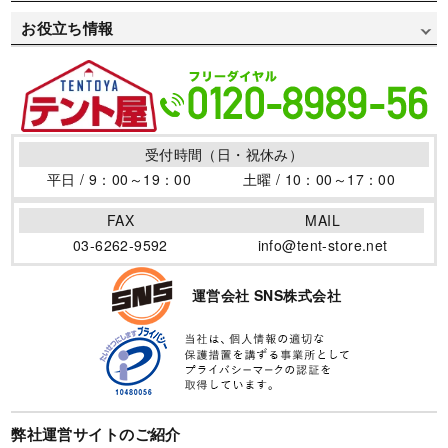
デザインデータ入稿方法
お支払い方法
会社概要
自治体/地方公共団体用で選ぶ
お役立ち情報
デザインデータ作成方法
送料について
特定商取引について
お祭り用で選ぶ
イベントテントの取り扱い
プリント書体見本
返品・変更について
個人情報保護方針
医療/病院用で選ぶ
テントの活用場所
デザインサンプル
よくある質問集
サイトポリシー
防災/消防用で選ぶ
テントの仲間
用語集
受付時間（日・祝休み）
サイトマップ
商店街用で選ぶ
テント制作のポイント
平日 / 9：00～19：00
土曜 / 10：00～17：00
店舗/ブース/露店用で選ぶ
ワンタッチテントの効果
FAX
MAIL
フェス/マルシェ/フリマ用で選ぶ
イベントテントを暴風から守る風対策！その方法と必要性
03-6262-9592
info@tent-store.net
について
地鎮祭用で選ぶ
卒園卒業の記念と御礼に寄贈用テントがオススメです
運営会社 SNS株式会社
夏の熱中症対策に！日差しを避けるイベントテント！
イベントテントを使いたい！購入とレンタルのメリット・
デメリット
イベントテントを長く使うために。寿命と保管方法
弊社運営サイトのご紹介