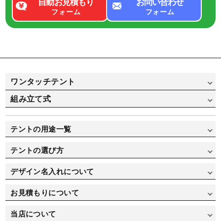
自動お見積もり
お問い合わせ
フォーム
フォーム
ワンタッチテント
組み立て式
かんたんてんと（スチール&アルミ骨フレーム）
かんたんてんと（オールアルミ骨フレーム）
組み立て式パイプテント
テントの用途一覧
かんたんてんと 横幕
組み立て式パイプテント（横幕一覧）
イベント用途で選ぶ
テントの選び方
ミスタークイックテント（スチール&アルミ骨フレーム）
集会用途で選ぶ
テントの選び方
ミスタークイックテント（オールアルミ骨フレーム）
デザイン名入れについて
寄贈/記念品用で選ぶ
価格重視で選ぶ
ミスタークイックテント 横幕
オリジナルテント製作実績
お見積もりについて
運動会/卒業式用で選ぶ
デザイン名入れについて
テント自動お見積り
当店について
部活/クラブ活動用で選ぶ