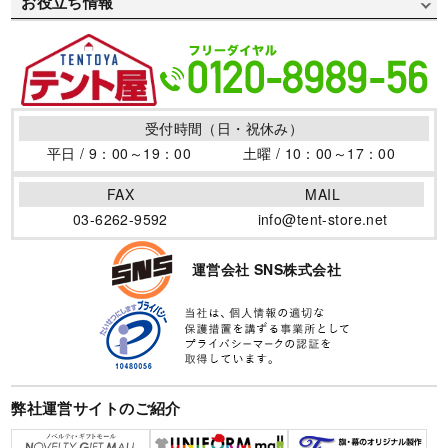
お役立ち情報
デザインデータ作成方法
送料について
特定商取引について
お祭り用で選ぶ
イベントテントの取り扱い
プリント書体見本
返品・変更について
個人情報保護方針
医療/病院用で選ぶ
テントの活用場所
デザインサンプル
よくある質問集
サイトポリシー
防災/消防用で選ぶ
テントの仲間
用語集
受付時間（日・祝休み）
サイトマップ
商店街用で選ぶ
テント制作のポイント
平日 / 9：00～19：00
土曜 / 10：00～17：00
店舗/ブース/露店用で選ぶ
ワンタッチテントの効果
FAX
MAIL
フェス/マルシェ/フリマ用で選ぶ
イベントテントを暴風から守る風対策！その方法と必要性
03-6262-9592
info@tent-store.net
について
地鎮祭用で選ぶ
卒園卒業の記念と御礼に寄贈用テントがオススメです
運営会社 SNS株式会社
夏の熱中症対策に！日差しを避けるイベントテント！
イベントテントを使いたい！購入とレンタルのメリット・
デメリット
イベントテントを長く使うために。寿命と保管方法
弊社運営サイトのご紹介
イベントテントの空間を作る【横幕】のメリットと効果