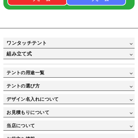
ワンタッチテント
組み立て式
かんたんてんと（スチール&アルミ骨フレーム）
かんたんてんと（オールアルミ骨フレーム）
組み立て式パイプテント
テントの用途一覧
かんたんてんと 横幕
組み立て式パイプテント（横幕一覧）
イベント用途で選ぶ
テントの選び方
ミスタークイックテント（スチール&アルミ骨フレーム）
集会用途で選ぶ
テントの選び方
ミスタークイックテント（オールアルミ骨フレーム）
デザイン名入れについて
寄贈/記念品用で選ぶ
価格重視で選ぶ
ミスタークイックテント 横幕
オリジナルテント製作実績
お見積もりについて
運動会/卒業式用で選ぶ
デザイン名入れについて
テント自動お見積り
当店について
部活/クラブ活動用で選ぶ
デザインデータ入稿方法
お支払い方法
会社概要
自治体/地方公共団体用で選ぶ