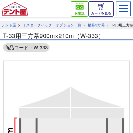
お電話
カートを見る
テント屋
ミスタークイック オプション一覧
横幕3方幕
T-33用三方幕
T-33用三方幕900m×210m（W-333）
商品コード：W-333