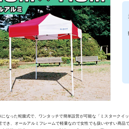
横幕
横幕
方幕
3方幕
4方幕
3方幕
4方幕
になった蛇腹式で、ワンタッチで簡単設営が可能な「ミスタークイック/オー
設営でき、オールアルミフレームで軽量なので女性でも扱いやすい商品です