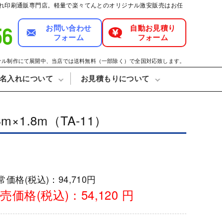
トの名入れ印刷通販専門店。軽量で楽々てんとのオリジナル激安販売はお任
お問い合わせ
自動お見積り
フォーム
フォーム
。
ナル制作にて展開中、当店では送料無料（一部除く）で全国対応致します。
名入れについて
お見積もりについて
1.8m（TA-11）
デザインデータ作成方法
返品・変更について
ロープ
運動会/卒業式用
ながれ
医療/病院用
フェス/マルシェ/フリマ用
常価格(税込)：
94,710円
売価格(税込)：
54,120 円
ム