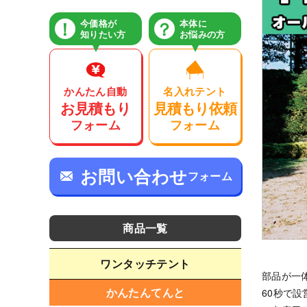
今価格が
本体に
知りたい方
お悩みの方
1
かんたん自動
名入れテント
お見積もり
見積もり依頼
フォーム
フォーム
お問い合わせ
フォーム
商品一覧
ワンタッチテント
部品が一体
かんたんてんと
60秒で