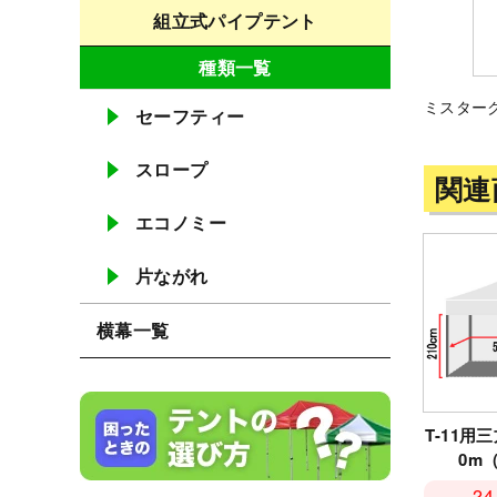
組立式パイプテント
種類一覧
ミスターク
セーフティー
スロープ
関連
エコノミー
片ながれ
横幕一覧
T-11用三
0m（
24