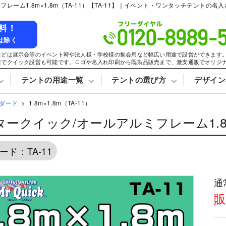
フレーム1.8m×1.8m（TA-11）【TA-11】｜イベント・ワンタッチテン
料！
は除く
などは展示会等のイベント時や法人様・学校様の集会用など幅広い用途で設営ができます
様でクイック設営も可能です。ロゴや名入れ印刷から既製品販売まで、激安通販でオリジ
テントの用途一覧
テントの選び方
デザイン
ダード
1.8m×1.8m（TA-11）
イベント用途で選ぶ
イプテント
んてんと
ミスタークイック
ークイック/オールアルミフレーム1.8m×
価格重視で選ぶ
デザイン名入れについて
お支払い方法
デザインデータ入稿方法
送料について
セーフティー
ス
デザインサンプル
用語集
集会用途
寄贈/記念品用
エコノミー
片
ード：TA-11
自治体/地方公共団体用
お祭り用
横幕
商店街用
店舗/ブース/露店用
通
3方幕
4方幕
販
スチール&アルミ骨フレーム
スチール&アルミ骨フレー
オールアルミ骨フレーム
オールアルミ骨フレーム