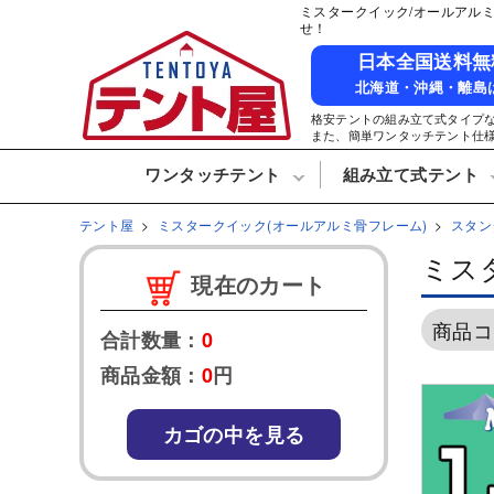
ミスタークイック/オールアルミ
せ！
日本全国送料無
北海道・沖縄・離島
格安テントの組み立て式タイプ
また、簡単ワンタッチテント仕
ワンタッチテント
組み立て式テント
テント屋
ミスタークイック(オールアルミ骨フレーム)
スタン
組み立て式パ
かんた
ミスタ
テントの選び方
製作実績
テント自動お見積り
現在のカート
プリント書体見本
よくある質問集
イベント用途
商品コ
部活/クラブ活動用
合計数量：
0
防災/消防用
商品金額：
0
円
地鎮祭用
カゴの中を見る