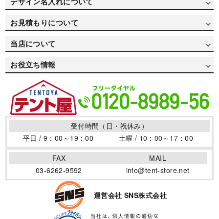
デザイン名入れについて
寄贈/記念品用で選ぶ
価格重視で選ぶ
ミスタークイックテント 横幕
オリジナルテント製作実績
お見積もりについて
運動会/卒業式用で選ぶ
デザイン名入れについて
テント自動お見積り
当店について
部活/クラブ活動用で選ぶ
デザインデータ入稿方法
お支払い方法
会社概要
自治体/地方公共団体用で選ぶ
お役立ち情報
デザインデータ作成方法
送料について
特定商取引について
お祭り用で選ぶ
イベントテントの取り扱い
プリント書体見本
返品・変更について
個人情報保護方針
医療/病院用で選ぶ
テントの活用場所
デザインサンプル
よくある質問集
サイトポリシー
防災/消防用で選ぶ
テントの仲間
用語集
受付時間（日・祝休み）
サイトマップ
商店街用で選ぶ
テント制作のポイント
平日 / 9：00～19：00
土曜 / 10：00～17：00
店舗/ブース/露店用で選ぶ
ワンタッチテントの効果
FAX
MAIL
フェス/マルシェ/フリマ用で選ぶ
イベントテントを暴風から守る風対策！その方法と必要性
03-6262-9592
info@tent-store.net
について
地鎮祭用で選ぶ
卒園卒業の記念と御礼に寄贈用テントがオススメです
運営会社 SNS株式会社
夏の熱中症対策に！日差しを避けるイベントテント！